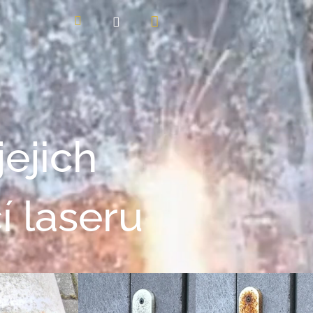
Nákupní
Hledat
Přihlášení
košík
ejich
 laseru