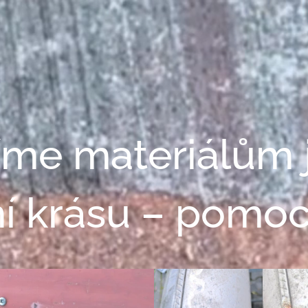
íme materiálům j
í krásu – pomocí