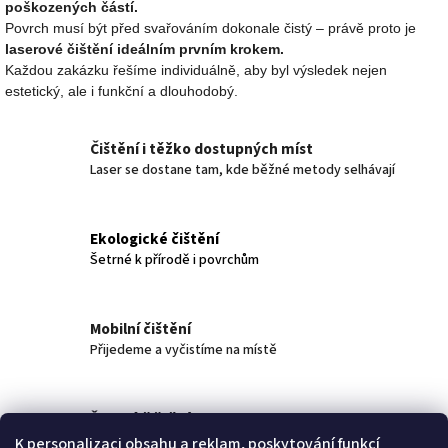
poškozených částí.
Povrch musí být před svařováním dokonale čistý – právě proto je
laserové čištění ideálním prvním krokem.
Každou zakázku řešíme individuálně, aby byl výsledek nejen
estetický, ale i funkční a dlouhodobý.
Čištění i těžko dostupných míst
Laser se dostane tam, kde běžné metody selhávají
Ekologické čištění
Šetrné k přírodě i povrchům
Mobilní čištění
Přijedeme a vyčistíme na místě
Šetrné čištění
Povrch čistíme a zároveň nepoškozujeme materiál
K personalizaci obsahu a reklam, poskytování funkcí