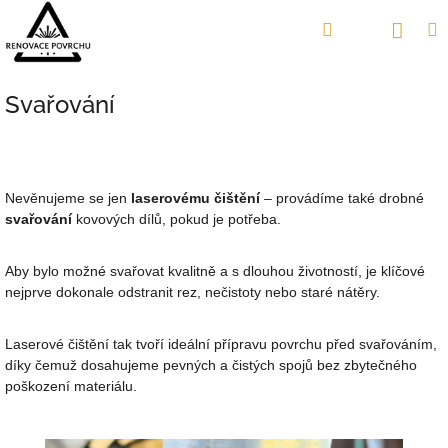
Přejít
Náku
Hledat
M
Přihlášení
na
obsah
koší
Svařování
Nevěnujeme se jen
laserovému čištění
– provádíme také drobné
svařování
kovových dílů, pokud je potřeba.
Aby bylo možné svařovat kvalitně a s dlouhou životností, je klíčové
nejprve dokonale odstranit rez, nečistoty nebo staré nátěry.
Laserové čištění tak tvoří ideální přípravu povrchu před svařováním,
díky čemuž dosahujeme pevných a čistých spojů bez zbytečného
poškození materiálu.