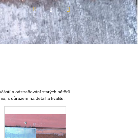
Nákupní
Hledat
Přihlášení
košík
učástí a odstraňování starých nátěrů
emie, s důrazem na
detail a kvalitu.