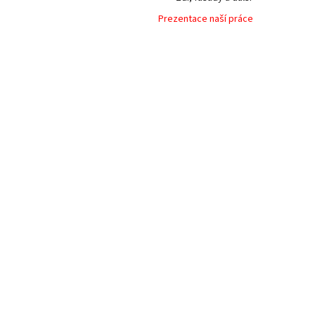
n
e
Prezentace naší práce
l