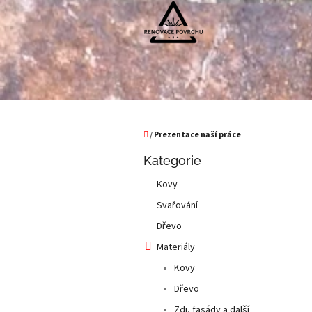
Přejít
na
obsah
Domů
/
Prezentace naší práce
P
Přeskočit
Kategorie
o
kategorie
s
Kovy
t
Svařování
r
a
Dřevo
n
Materiály
n
Kovy
í
p
Dřevo
a
Zdi, fasády a další