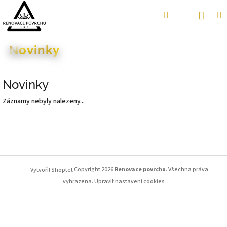
Přejít
Náku
Hledat
M
Přihlášení
na
obsah
koší
Novinky
Novinky
Záznamy nebyly nalezeny...
Z
á
p
a
Copyright 2026
Renovace povrchu
. Všechna práva
Vytvořil Shoptet
t
í
vyhrazena.
Upravit nastavení cookies